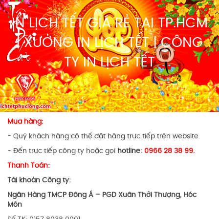
IN LỊCH TẾT GIÁ RẺ TẠI TP.HCM
| XƯỞNG IN LỊCH TẾT | CÔNG
TY IN LỊCH TẾT
Mua hàng:
- Quý khách hàng có thể đặt hàng trực tiếp trên website.
- Đến trực tiếp công ty hoặc gọi
hotline:
0966 28 38 99.
Thanh Toán:
Tài khoản Công ty:
Ngân Hàng TMCP Đông Á – PGD Xuân Thới Thượng, Hóc
Môn