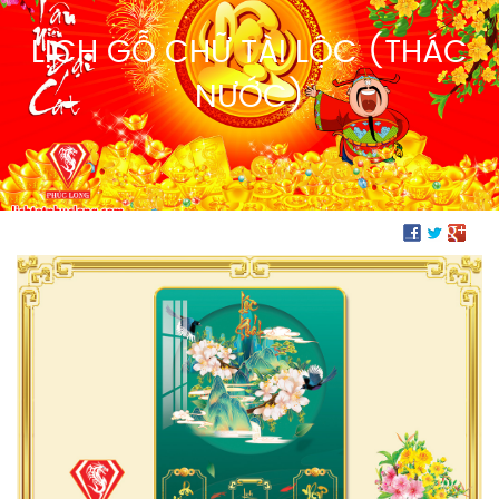
LỊCH GỖ CHỮ TÀI LỘC (THÁC
NƯỚC)