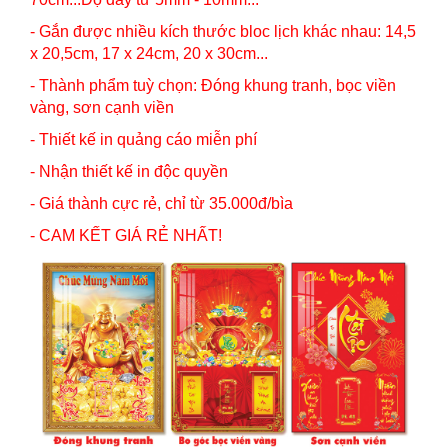
- Gắn được nhiều kích thước bloc lịch khác nhau: 14,5
x 20,5cm, 17 x 24cm, 20 x 30cm...
- Thành phẩm tuỳ chọn: Đóng khung tranh, bọc viền
vàng, sơn cạnh viền
- Thiết kế in quảng cáo miễn phí
- Nhận thiết kế in độc quyền
- Giá thành cực rẻ, chỉ từ 35.000đ/bìa
- CAM KẾT GIÁ RẺ NHẤT!