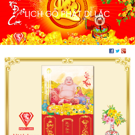
LỊCH GỖ PHẬT DI LẶC