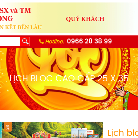
0966 28 38 99
Hotline:
LỊCH BLOC CAO CẤP 25 X 35
Lịch b