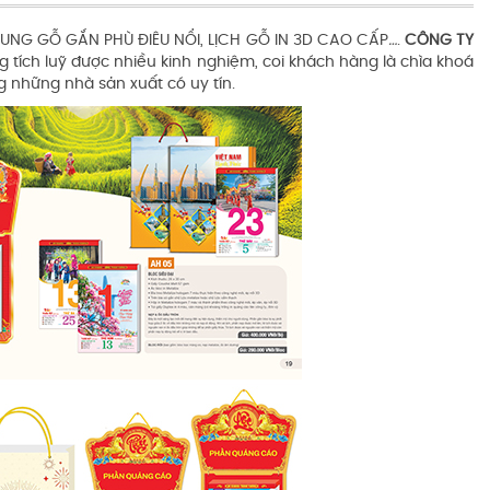
HUNG GỖ GẮN PHÙ ĐIÊU NỔI, LỊCH GỖ IN 3D CAO CẤP
…
.
CÔNG TY
ích luỹ được nhiều kinh nghiệm, coi khách hàng là chìa khoá
 những nhà sản xuất có uy tín.