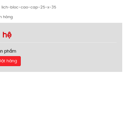
lich-bloc-cao-cap-25-x-35
n hàng
n hệ
ản phẩm
Đặt hàng