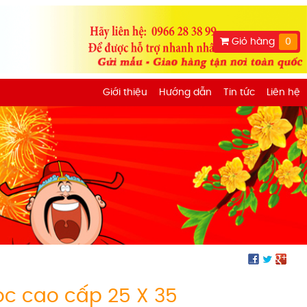
Giỏ hàng
0
Giới thiệu
Hướng dẫn
Tin tức
Liên hệ
loc cao cấp 25 X 35