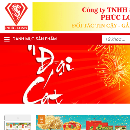
DANH MỤC SẢN PHẨM
˄